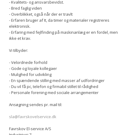
- Kvalitets- og ansvarsbevidst.
- Bred faglig viden
- Overblikket, også når der er travlt
- Erfaren bruger af It, da timer og materialer registreres
elektronisk.
- Erfaring med fejlfinding på maskinanlæg er en fordel, men
ikke et krav.
Vi tilbyder:
- Velordnede forhold
- Gode og loyale kollegaer
- Mulighed for udvikling
- En spændende stilling med masser af udfordringer
- Du vil få pc, telefon og firmabil stillet til rådighed
- Personale forening med sociale arrangementer
Ansøgning sendes pr. mail til:
sla@favrskovelservice.dk
Favrskov El-service A/S
Industrivej 7